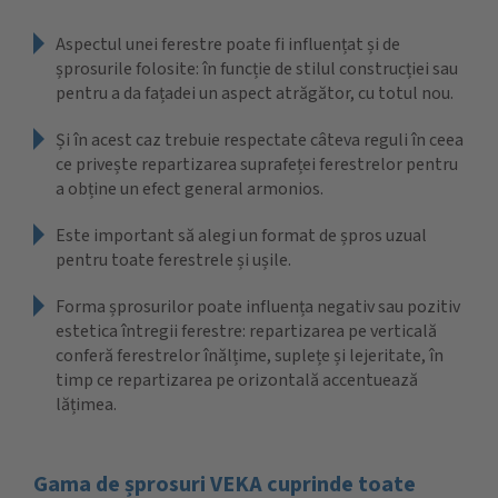
Aspectul unei ferestre poate fi influențat și de
șprosurile folosite: în funcție de stilul construcției sau
pentru a da fațadei un aspect atrăgător, cu totul nou.
Și în acest caz trebuie respectate câteva reguli în ceea
ce privește repartizarea suprafeței ferestrelor pentru
a obține un efect general armonios.
Este important să alegi un format de șpros uzual
pentru toate ferestrele și ușile.
Forma șprosurilor poate influența negativ sau pozitiv
estetica întregii ferestre: repartizarea pe verticală
conferă ferestrelor înălțime, suplețe și lejeritate, în
timp ce repartizarea pe orizontală accentuează
lățimea.
Gama de șprosuri VEKA cuprinde toate