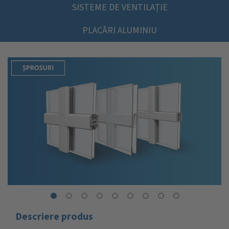
SISTEME DE VENTILAȚIE
PLACĂRI ALUMINIU
Share
Share
Share
Share
Share
Share
Share
Share
Descriere produs