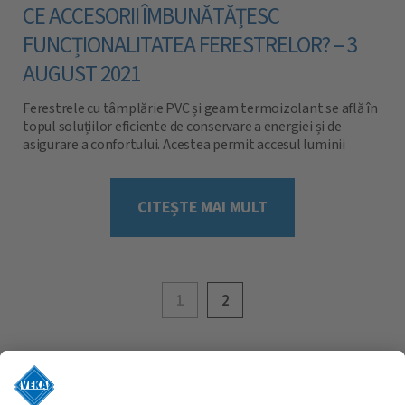
CE ACCESORII ÎMBUNĂTĂȚESC
FUNCȚIONALITATEA FERESTRELOR? – 3
AUGUST 2021
Ferestrele cu tâmplărie PVC și geam termoizolant se află în
topul soluțiilor eficiente de conservare a energiei și de
asigurare a confortului. Acestea permit accesul luminii
solare și aerisirea încăperilor, ținând afară zgomotul,
temperaturile ridicate și frigul. Dacă profilele selectate sunt
clasa A de la VEKA, atunci [...]
CITEȘTE MAI MULT
Navigare
1
2
în
articole
URMĂREȘTE-NE