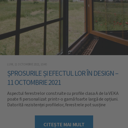
LUNI, 11 OCTOMBRIE 2021, 10:40
ȘPROSURILE ȘI EFECTUL LOR ÎN DESIGN –
11 OCTOMBRIE 2021
Aspectul ferestrelor construite cu profile clasa A de la VEKA
poate fi personalizat printr-o gamă foarte largă de opțiuni.
Datorită rezistenței profilelor, ferestrele pot susține
greutatea pachetelor de geam cu suprafețe mari și pot lua
aproape orice formă dorită de beneficiar. [...]
CITEȘTE MAI MULT