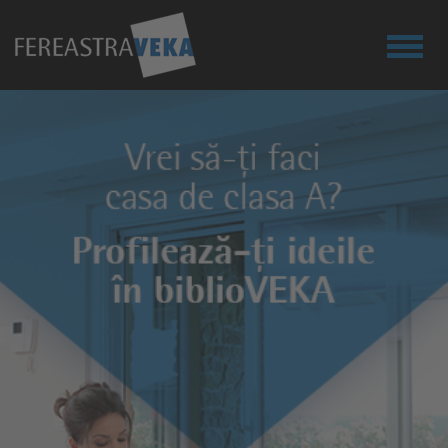
SOLUŢII TEHNICE
DESPRE NOI
SUSTENABILITATE
PROIECTE
CONTACT
SOLICITA OFERTA
BLOG
LOGIN PARTENER