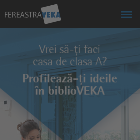
SOLUŢII TEHNICE
DESPRE NOI
SUSTENABILITATE
PROIECTE
CONTACT
SOLICITA OFERTA
BLOG
LOGIN PARTENER