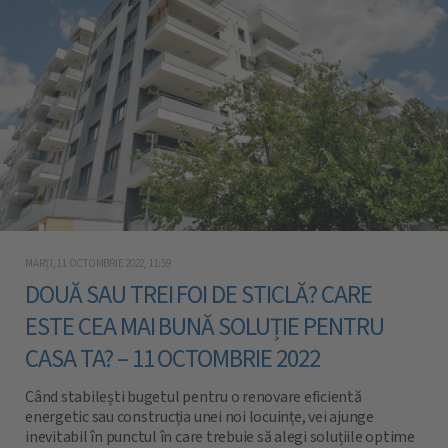
MARȚI, 11 OCTOMBRIE 2022, 11:59
DOUĂ SAU TREI FOI DE STICLĂ? CARE
ESTE CEA MAI BUNĂ SOLUȚIE PENTRU
CASA TA? – 11 OCTOMBRIE 2022
Când stabilești bugetul pentru o renovare eficientă
energetic sau construcția unei noi locuințe, vei ajunge
inevitabil în punctul în care trebuie să alegi soluțiile optime