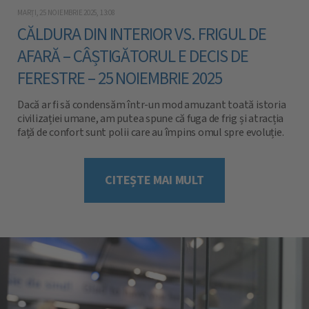
MARȚI, 25 NOIEMBRIE 2025, 13:08
CĂLDURA DIN INTERIOR VS. FRIGUL DE
AFARĂ – CÂȘTIGĂTORUL E DECIS DE
FERESTRE – 25 NOIEMBRIE 2025
Dacă ar fi să condensăm într-un mod amuzant toată istoria
civilizației umane, am putea spune că fuga de frig și atracția
față de confort sunt polii care au împins omul spre evoluție.
Chiar dacă este o afirmație deplasată, există o fărâmă de
logică. Aceasta ar fi că realizarea de clădiri tot mai spațioase,
iluminate nat [...]
CITEȘTE MAI MULT