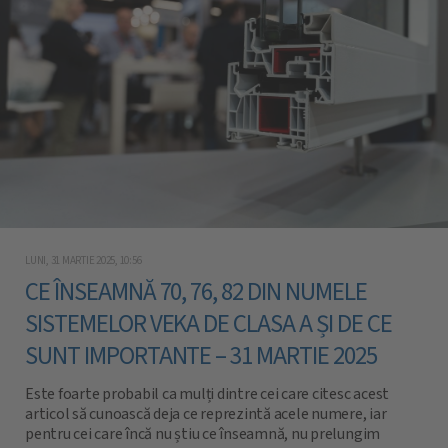
LUNI, 31 MARTIE 2025, 10:56
CE ÎNSEAMNĂ 70, 76, 82 DIN NUMELE
SISTEMELOR VEKA DE CLASA A ȘI DE CE
SUNT IMPORTANTE – 31 MARTIE 2025
Este foarte probabil ca mulți dintre cei care citesc acest
articol să cunoască deja ce reprezintă acele numere, iar
pentru cei care încă nu știu ce înseamnă, nu prelungim