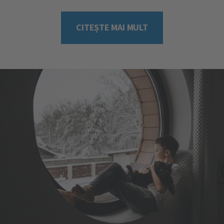
suspansul – ele reprezintă valorile adâncimilor constructive
ale sistemelor VEKA și sunt exprimate în milimetri. Mai
exact, dacă privim o fereastră d [...]
CITEȘTE MAI MULT