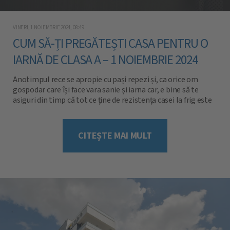
VINERI, 1 NOIEMBRIE 2024, 08:49
CUM SĂ-ȚI PREGĂTEȘTI CASA PENTRU O
IARNĂ DE CLASA A – 1 NOIEMBRIE 2024
Anotimpul rece se apropie cu pași repezi și, ca orice om
gospodar care își face vara sanie și iarna car, e bine să te
asiguri din timp că tot ce ține de rezistența casei la frig este
pus la punct. Fie că ții mai mult la confort, la conservarea
resurselor, la costuri mici cu întreținerea […] [...]
CITEȘTE MAI MULT