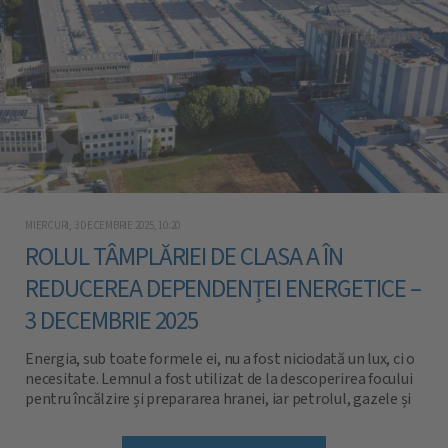
MIERCURI, 3 DECEMBRIE 2025, 10:20
ROLUL TÂMPLĂRIEI DE CLASA A ÎN
REDUCEREA DEPENDENȚEI ENERGETICE –
3 DECEMBRIE 2025
Energia, sub toate formele ei, nu a fost niciodată un lux, ci o
necesitate. Lemnul a fost utilizat de la descoperirea focului
pentru încălzire și prepararea hranei, iar petrolul, gazele și
cărbunele au servit mii de ani la iluminat sau prelucrarea
metalelor. Cele două probleme majore cu resursele fosile