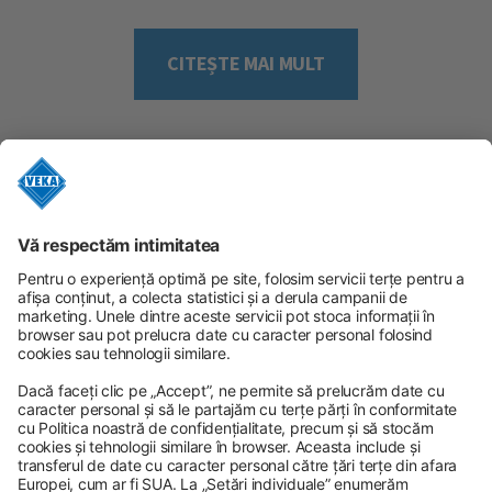
pentru ferestre și uși termoizolante. Deoarece până la 45%
din energia termică se poate pierde la nivelul ferestrelor,
acest pas este unul foarte i [...]
CITEȘTE MAI MULT
URMĂREȘTE-NE
URMĂREȘTE-NE
URMĂREȘTE-NE
Politica de confidențialitate