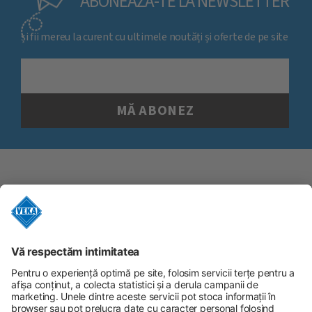
ABONEAZĂ-TE LA NEWSLETTER
și fii mereu la curent cu ultimele noutăți și oferte de pe site
URMĂREȘTE-NE
URMĂREȘTE-NE