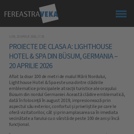
SOLUŢII TEHNICE
LUNI, 20 APRILIE 2026, 17:28
PROIECTE DE CLASA A: LIGHTHOUSE
DESPRE NOI
HOTEL & SPA DIN BÜSUM, GERMANIA –
SUSTENABILITATE
20 APRILIE 2026
PROIECTE
Aflat la doar 100 de metri de malul Mării Nordului,
CONTACT
Lighthouse Hotel & Spa este una dintre clădirile
emblematice principalele atracții turistice ale orașului
SOLICITA OFERTA
Büsum din nordul Germaniei. Această clădire emblematică,
dată în folosință în august 2019, impresionează prin
BLOG
aspectul său exterior, confortul și priveliștile pe care le
oferă vizitatorilor, cât și prin amplasarea sa în imediata
LOGIN PARTENER
vecinătate a farului cu o vârstă de peste 100 de ani și încă
funcțional.