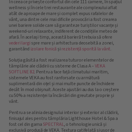
În ceea ce privește confortul din cele 111 camere, în spațiul
wellness și în cele trei restaurante ale complexului aflat
atât de aproape de mare și complet expus rafalelor de
vânt, una dintre cele mai dificile provocări a fost crearea
unei bariere solide care să garanteze turiștilor vacanțe și
weekend-uri relaxante, indiferent de condițiile meteo de
afară. În același timp, această barieră trebuia să ofere
vederi largi
spre mare și arhitectura deosebită a zonei,
garantând
izolare fonică
și
rezistență sporită la vânt
.
Soluția găsită a fost realizarea tuturor elementelor de
tâmplărie ale clădirii cu sisteme de Clasa A –
VEKA
SOFTLINE 82
. Pentru a face față climatului maritim,
sistemele VEKA au fost ranforsate cu armătură
suplimentară din oțel și mai multe puncte de închidere
decât în mod obișnuit. Aceste ajustări au dus la o creștere
cu 50% a rezistenței la încărcări din greutate proprie și
vânt.
Pentru a se alinia designului interior și exterior al clădirii,
finisajul ales pentru tâmplăria Lighthouse Hotel & Spa a
fost cel din gama
SPECTRAL
, o tehnologie unică și
exclusivă produsă de VEKA. Textura catifelată și ușor de