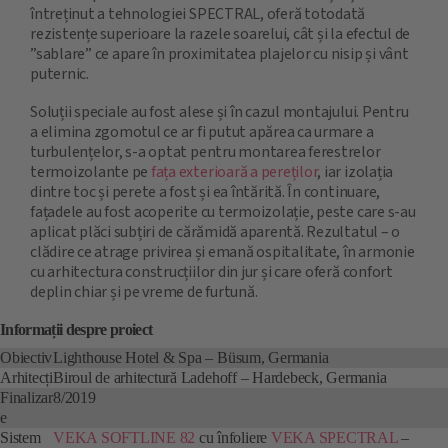
întreținut a tehnologiei SPECTRAL, oferă totodată
rezistențe superioare la razele soarelui, cât și la efectul de
”sablare” ce apare în proximitatea plajelor cu nisip și vânt
puternic.
Soluții speciale au fost alese și în cazul montajului. Pentru
a elimina zgomotul ce ar fi putut apărea ca urmare a
turbulențelor, s-a optat pentru montarea ferestrelor
termoizolante pe
fața exterioară a pereților
, iar izolația
dintre toc și perete a fost și ea întărită. În continuare,
fațadele au fost acoperite cu termoizolație, peste care s-au
aplicat plăci subțiri de cărămidă aparentă. Rezultatul – o
clădire ce atrage privirea și emană ospitalitate, în armonie
cu arhitectura construcțiilor din jur și care oferă confort
deplin chiar și pe vreme de furtună.
Informații despre proiect
Obiectiv
Lighthouse Hotel & Spa – Büsum, Germania
Arhitecți
Biroul de arhitectură Ladehoff – Hardebeck, Germania
Finalizar
8/2019
e
Sistem
VEKA SOFTLINE 82
cu înfoliere
VEKA SPECTRAL
–